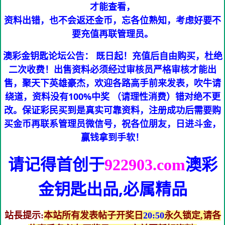
才能查看，
资料出错，也不会返还金币，忘各位熟知，考虑好要不
要充值再联管理员。
澳彩金钥匙论坛公告： 既日起！充值后自由购买，杜绝
二次收费！出售资料必须经过审核员严格审核才能出
售，聚天下英雄豪杰，欢迎各路高手前来发表，吹牛请
绕道，资料没有100%中奖 （请理性消费）错对绝不更
改。保证彩民买到是真实可靠资料，注册成功后需要购
买金币再联系管理员微信号，祝各位朋友，日进斗金，
赢钱拿到手软！
请记得首创于
澳彩
922903.com
金钥匙
出品,必属精品
站長提示:
本站所有发表帖子开奖日
20:50
永久锁定,请各