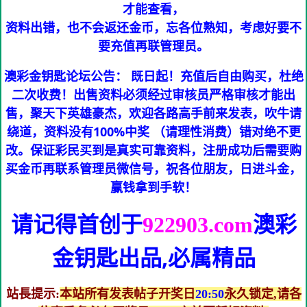
才能查看，
资料出错，也不会返还金币，忘各位熟知，考虑好要不
要充值再联管理员。
澳彩金钥匙论坛公告： 既日起！充值后自由购买，杜绝
二次收费！出售资料必须经过审核员严格审核才能出
售，聚天下英雄豪杰，欢迎各路高手前来发表，吹牛请
绕道，资料没有100%中奖 （请理性消费）错对绝不更
改。保证彩民买到是真实可靠资料，注册成功后需要购
买金币再联系管理员微信号，祝各位朋友，日进斗金，
赢钱拿到手软！
请记得首创于
澳彩
922903.com
金钥匙
出品,必属精品
站長提示:
本站所有发表帖子开奖日
20:50
永久锁定,请各