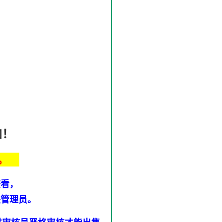
加！
。
查看，
联管理员。