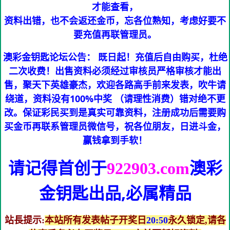
才能查看，
资料出错，也不会返还金币，忘各位熟知，考虑好要不
要充值再联管理员。
澳彩金钥匙论坛公告： 既日起！充值后自由购买，杜绝
二次收费！出售资料必须经过审核员严格审核才能出
售，聚天下英雄豪杰，欢迎各路高手前来发表，吹牛请
绕道，资料没有100%中奖 （请理性消费）错对绝不更
改。保证彩民买到是真实可靠资料，注册成功后需要购
买金币再联系管理员微信号，祝各位朋友，日进斗金，
赢钱拿到手软！
请记得首创于
澳彩
922903.com
金钥匙
出品,必属精品
站長提示:
本站所有发表帖子开奖日
20:50
永久锁定,请各