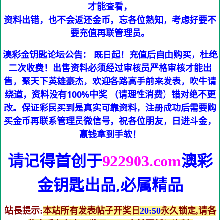
才能查看，
资料出错，也不会返还金币，忘各位熟知，考虑好要不
要充值再联管理员。
澳彩金钥匙论坛公告： 既日起！充值后自由购买，杜绝
二次收费！出售资料必须经过审核员严格审核才能出
售，聚天下英雄豪杰，欢迎各路高手前来发表，吹牛请
绕道，资料没有100%中奖 （请理性消费）错对绝不更
改。保证彩民买到是真实可靠资料，注册成功后需要购
买金币再联系管理员微信号，祝各位朋友，日进斗金，
赢钱拿到手软！
请记得首创于
澳彩
922903.com
金钥匙
出品,必属精品
站長提示:
本站所有发表帖子开奖日
20:50
永久锁定,请各